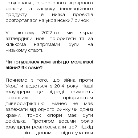
готувалася до чергового аграрного 
сезону та запуску інноваційного 
продукту. Ще низка проєктів 
розгорталася на український ринок.
У лютому 2022-го ми якраз 
затвердили нові пріоритети та за 
кількома напрямами були на 
низькому старті. 
Чи готувалася компанія до можливої 
війни? Як саме?
Почнемо з того, що війна проти 
України ведеться з 2014 року. Наші 
фаундери ще відтоді тримають 
головним пріоритетом 
диверсифікацію. Бізнес не має 
залежати від одного ринку чи однієї 
країни, точок опори має бути 
декілька. Протягом восьми років 
фаундери реалізовували цей підхід 
— і він допоміг підготуватися 