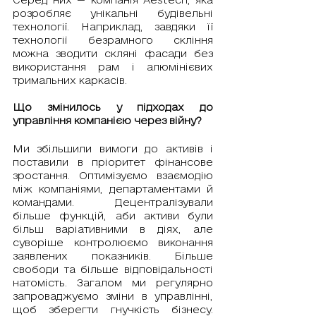
розробляє унікальні будівельні 
технології. Наприклад, завдяки її 
технології безрамного скління 
можна зводити скляні фасади без 
використання рам і алюмінієвих 
тримальних каркасів. 
Що змінилось у підходах до 
управління компанією через війну?
Ми збільшили вимоги до активів і 
поставили в пріоритет фінансове 
зростання. Оптимізуємо взаємодію 
між компаніями, департаментами й 
командами. Децентралізували 
більше функцій, аби активи були 
більш варіативними в діях, але 
суворіше контролюємо виконання 
заявлених показників. Більше 
свободи та більше відповідальності 
натомість. Загалом ми регулярно 
запроваджуємо зміни в управлінні, 
щоб зберегти гнучкість бізнесу. 