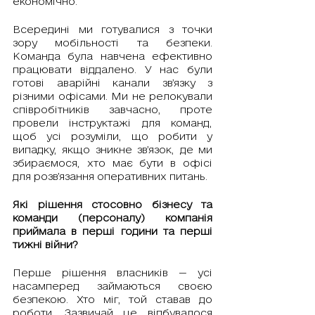
економічно.
Всередині ми готувалися з точки 
зору мобільності та безпеки. 
Команда була навчена ефективно 
працювати віддалено. У нас були 
готові аварійні канали зв’язку з 
різними офісами. Ми не релокували 
співробітників завчасно, проте 
провели інструктажі для команд, 
щоб усі розуміли, що робити у 
випадку, якщо зникне зв’язок, де ми 
збираємося, хто має бути в офісі 
для розв’язання оперативних питань.
Які рішення стосовно бізнесу та 
команди (персоналу) компанія 
приймала в перші години та перші 
тижні війни?
Перше рішення власників — усі 
насамперед займаються своєю 
безпекою. Хто міг, той ставав до 
роботи. Зазвичай це відбувалося 