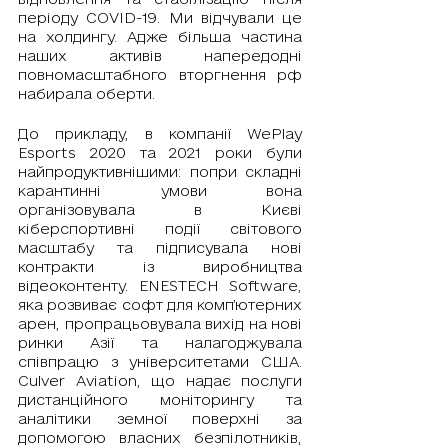
періоду COVID-19. Ми відчували це 
на холдингу. Адже більша частина 
наших активів напередодні 
повномасштабного вторгнення рф 
набирала оберти. 
До прикладу, в компанії WePlay 
Esports 2020 та 2021 роки були 
найпродуктивнішими: попри складні 
карантинні умови вона 
організовувала в Києві 
кіберспортивні події світового 
масштабу та підписувала нові 
контракти із виробництва 
відеоконтенту. ENESTECH Software, 
яка розвиває софт для комп’ютерних 
арен, пропрацьовувала вихід на нові 
ринки Азії та налагоджувала 
співпрацю з університетами США. 
Сulver Aviation, що надає послуги 
дистанційного моніторингу та 
аналітики земної поверхні за 
допомогою власних безпілотників, 