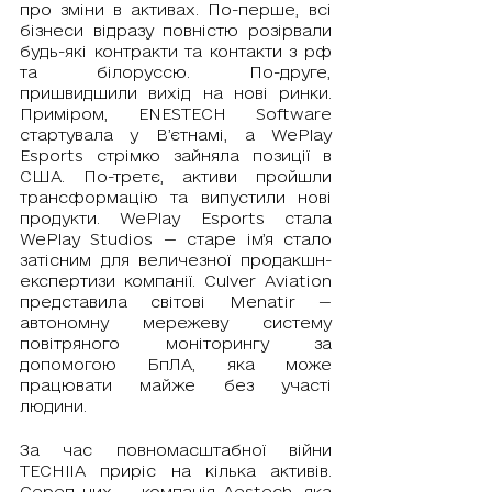
про зміни в активах. По-перше, всі 
бізнеси відразу повністю розірвали 
будь-які контракти та контакти з рф 
та білоруссю. По-друге, 
пришвидшили вихід на нові ринки. 
Приміром, ENESTECH Software 
стартувала у В’єтнамі, а WePlay 
Esports стрімко зайняла позиції в 
США. По-третє, активи пройшли 
трансформацію та випустили нові 
продукти. WePlay Esports стала 
WePlay Studios — старе ім’я стало 
затісним для величезної продакшн-
експертизи компанії. Culver Aviation 
представила світові Menatir — 
автономну мережеву систему 
повітряного моніторингу за 
допомогою БпЛА, яка може 
працювати майже без участі 
людини. 
За час повномасштабної війни 
TECHIIA приріс на кілька активів. 
Серед них — компанія Aestech, яка 