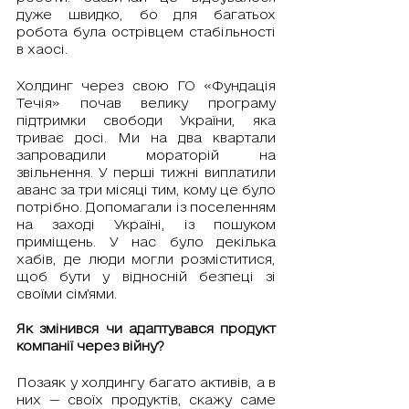
дуже швидко, бо для багатьох 
робота була острівцем стабільності 
в хаосі. 
Холдинг через свою ГО «Фундація 
Течія» почав велику програму 
підтримки свободи України, яка 
триває досі. Ми на два квартали 
запровадили мораторій на 
звільнення. У перші тижні виплатили 
аванс за три місяці тим, кому це було 
потрібно. Допомагали із поселенням 
на заході Україні, із пошуком 
приміщень. У нас було декілька 
хабів, де люди могли розміститися, 
щоб бути у відносній безпеці зі 
своїми сім’ями.
Як змінився чи адаптувався продукт 
компанії через війну?
Позаяк у холдингу багато активів, а в 
них — своїх продуктів, скажу саме 